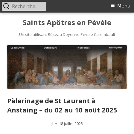
Rechercher :
Menu
Menu
principal
Aller
Saints Apôtres en Pévèle
au
Un site utilisant Réseau Doyenne Pevele Carembault
contenu
Pèlerinage de St Laurent à
Anstaing – du 02 au 10 août 2025
Auteur
jl
Publié
18 juillet 2025