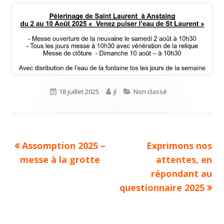
le
Publié
18 juillet 2025
Auteur
jl
Catégories
Non classé
le
Article
Assomption 2025 –
Article
Exprimons nos
Navigation
messe à la grotte
précédent :
suivant :
attentes, en
de
répondant au
questionnaire 2025
l’article