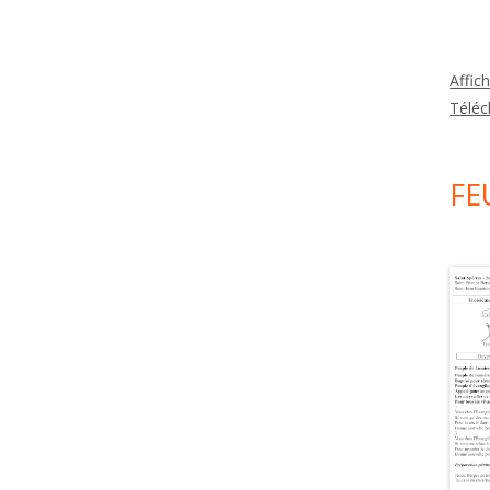
Affic
Téléc
FE