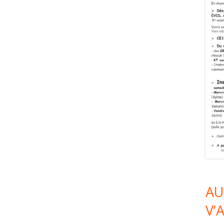
AU
V’A