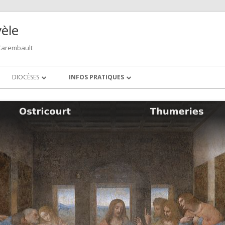
vèle
 Carembault
DIOCÈSES
INFOS PRATIQUES
É
LILLE
PERMANENCES
 PÉVÈLE
DIOCÈSES VOISINS
ARRAS
CAMBRAI
PÉVÈLE
 LA