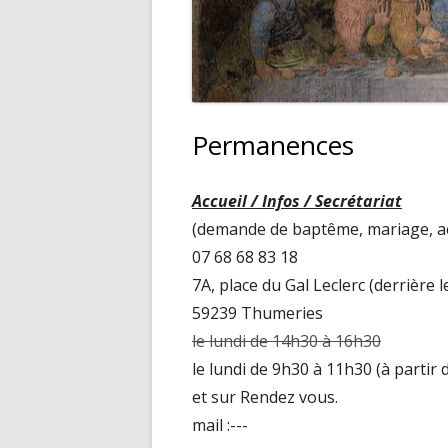
PAROISSE DES SAINTS APÔTR
Permanences
Accueil / Infos / Secrétariat
(demande de baptême, mariage, act
07 68 68 83 18
7A, place du Gal Leclerc (derrière 
59239 Thumeries
le
lundi
de 14h30 à 16h30
le
lundi
de 9h30 à 11h30 (à partir 
et sur Rendez vous.
mail :---