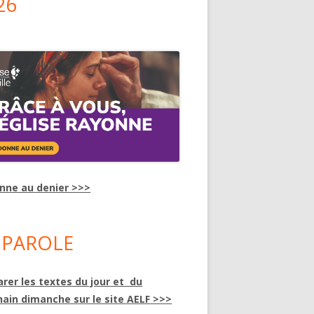
26
onne au denier >>>
 PAROLE
rer les textes du jour et du
hain dimanche sur le site AELF >>>