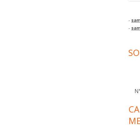
-
sam
-
sam
SO
N°
CA
ME