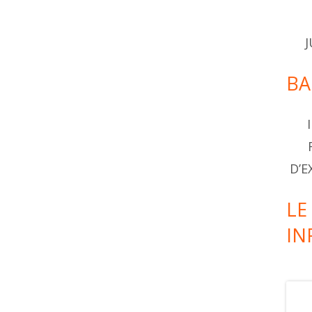
J
BA
D’E
LE 
IN