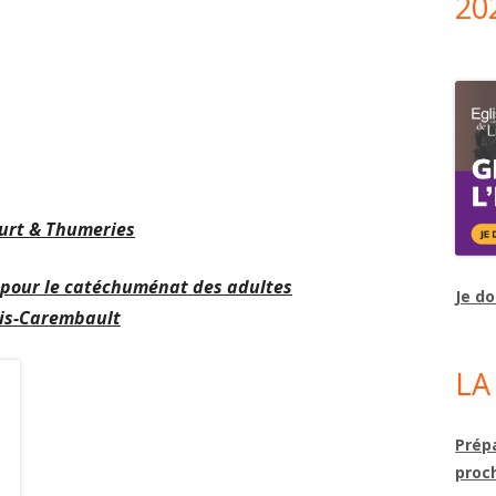
20
ourt & Thumeries
 pour le catéchuménat des adultes
Je d
ois-Carembault
LA
Prépa
proc