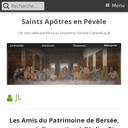
Rechercher :
Menu
Menu
principal
Aller
Saints Apôtres en Pévèle
au
Un site utilisant Réseau Doyenne Pevele Carembault
contenu
AUTEUR :
JL
Les Amis du Patrimoine de Bersée,