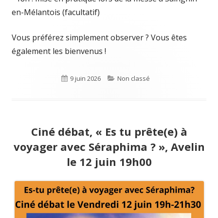
en-Mélantois (facultatif)
Vous préférez simplement observer ? Vous êtes
également les bienvenus !
Publié
9 juin 2026
Catégories
Non classé
le
Ciné débat, « Es tu prête(e) à
voyager avec Séraphima ? », Avelin
le 12 juin 19h00