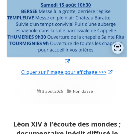
Ouvrir
dans
Cliquer sur l'image pour affichage >>>
Ouvrir
une
dans
nouvelle
une
Publié
3 août 2026
Catégories
Non classé
fenêtre
nouvelle
le
fenêtre
Léon XIV à l’écoute des mondes ;
documentaire inédit diffusé le