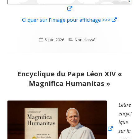
Ouvrir
dans
Cliquer sur l'image pour affichage >>>
Ouvrir
une
dans
nouvelle
une
Publié
5 juin 2026
Catégories
Non classé
fenêtre
nouvelle
le
fenêtre
Encyclique du Pape Léon XIV «
Magnifica Humanitas »
Ouvrir
Lettre
dans
encycl
une
ique
nouvelle
sur la