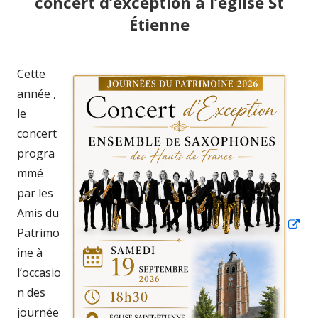
concert d’exception à l’église St
Étienne
Cette
Ouv
année ,
da
le
un
concert
nou
progra
fen
mmé
par les
Amis du
Patrimo
ine à
l’occasio
n des
journée