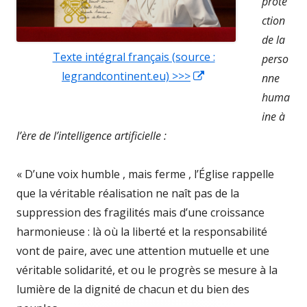
fenêtre
prote
ction
de la
Texte intégral français (source :
perso
legrandcontinent.eu) >>>
Ouvrir
nne
dans
huma
une
ine à
nouvelle
l’ère de l’intelligence artificielle :
fenêtre
« D’une voix humble , mais ferme , l’Église rappelle
que la véritable réalisation ne naît pas de la
suppression des fragilités mais d’une croissance
harmonieuse : là où la liberté et la responsabilité
vont de paire, avec une attention mutuelle et une
véritable solidarité, et ou le progrès se mesure à la
lumière de la dignité de chacun et du bien des