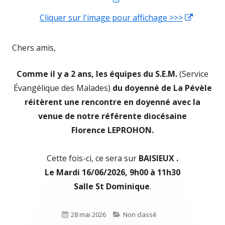
dans
Cliquer sur l'image pour affichage >>>
Ouvrir
une
dans
nouvelle
une
Chers amis,
fenêtre
nouvell
Comme il y a 2 ans, les équipes du S.E.M.
(Service
fenêtre
Évangélique des Malades)
du doyenné de La Pévèle
réitèrent une rencontre en doyenné avec la
venue de notre référente diocésaine
Florence LEPROHON.
Cette fois-ci, ce sera sur
BAISIEUX .
Le Mardi 16/06/2026, 9h00 à 11h30
Salle St Dominique
.
Publié
28 mai 2026
Catégories
Non classé