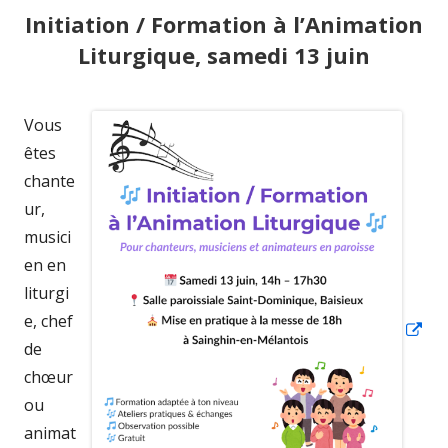
Initiation / Formation à l’Animation
Liturgique, samedi 13 juin
Vous
Ouv
êtes
da
chante
un
ur,
nou
musici
fen
en en
liturgi
e, chef
de
chœur
ou
animat