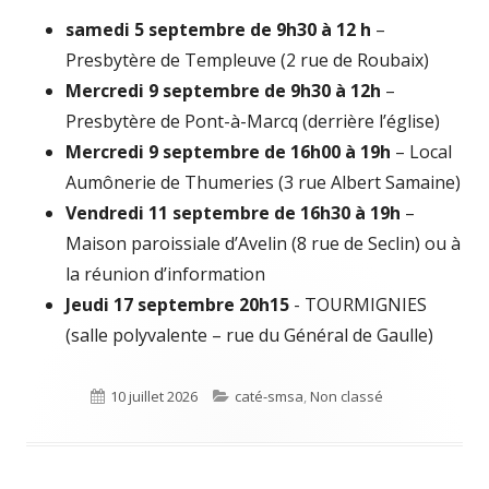
samedi 5 septembre de 9h30 à 12 h
–
Presbytère de Templeuve (2 rue de Roubaix)
Mercredi 9 septembre de 9h30 à 12h
–
Presbytère de Pont-à-Marcq (derrière l’église)
Mercredi 9 septembre de 16h00 à 19h
– Local
Aumônerie de Thumeries (3 rue Albert Samaine)
Vendredi 11 septembre de 16h30 à 19h
–
Maison paroissiale d’Avelin (8 rue de Seclin) ou à
la réunion d’information
Jeudi 17 septembre 20h15
- TOURMIGNIES
(salle polyvalente – rue du Général de Gaulle)
Publié
10 juillet 2026
Catégories
caté-smsa
,
Non classé
le