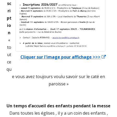
sc
ri
pt
io
n
«
to
ut
Cliquer sur l'image pour affichage >>>
Ouvr
ce
dans
qu
une
e vous avez toujours voulu savoir sur le caté en
nouv
paroisse »
fenê
Un temps d’accueil des enfants pendant la messe
Dans toutes les églises , il y a un coin des enfants ,