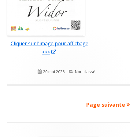
Cliquer sur l'image pour affichage
>>>
Ouvrir
dans
une
Publié
20 mai 2026
Catégories
Non classé
nouvelle
le
fenêtre
Page suivante
Navigation
des
articles
Colonne