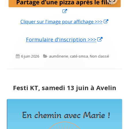
Ouvrir
dans
Cliquer sur l'image pour affichage >>>
Ouvrir
une
dans
nouvelle
une
Formulaire d'inscription >>>
Ouvrir
fenêtre
nouvelle
dans
fenêtre
Publié
6 juin 2026
Catégories
aumônerie
,
caté-smsa
,
Non classé
une
nouvelle
le
fenêtre
Festi KT, samedi 13 juin à Avelin