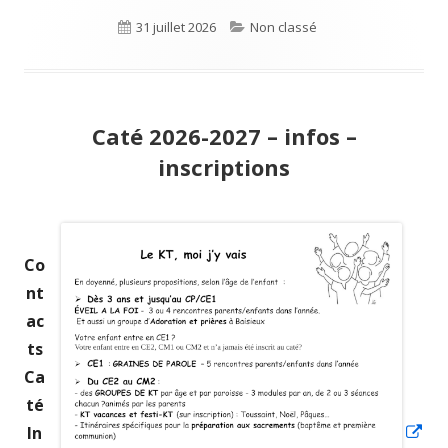
nouvelle
une
Publié
31 juillet 2026
Catégories
Non classé
fenêtre
nouvelle
le
fenêtre
Caté 2026-2027 – infos –
inscriptions
Ouv
Co
da
nt
un
ac
nou
ts
fen
Ca
té
In