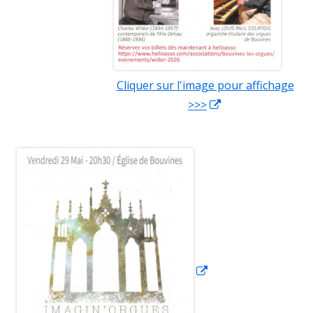
Cliquer sur l'image pour affichage
>>>
Ouvrir
dans
une
Ouvrir
nouvelle
dans
fenêtre
une
nouvelle
fenêtre