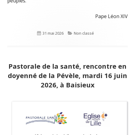
peuples.
Pape Léon XIV
Publié
31 mai 2026
Catégories
Non classé
le
Pastorale de la santé, rencontre en
doyenné de la Pévèle, mardi 16 juin
2026, à Baisieux