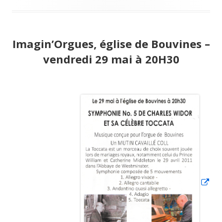
le
Imagin’Orgues, église de Bouvines –
vendredi 29 mai à 20H30
Ouv
da
un
nou
fen