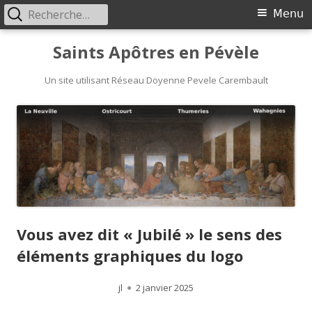
Rechercher :
Menu
Menu
principal
Aller
Saints Apôtres en Pévèle
au
Un site utilisant Réseau Doyenne Pevele Carembault
contenu
Vous avez dit « Jubilé » le sens des
éléments graphiques du logo
Auteur
jl
Publié
2 janvier 2025