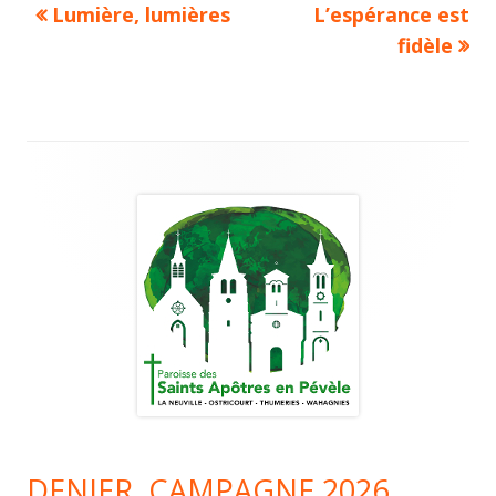
Article
Lumière, lumières
Article
L’espérance est
Navigation
précédent :
suivant :
fidèle
de
l’article
Colonne
principale
DENIER, CAMPAGNE 2026