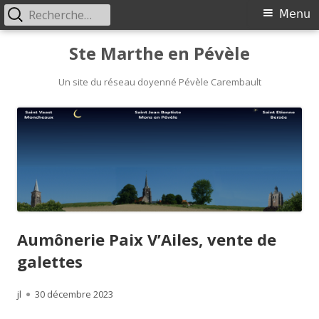
Rechercher :
Menu
Menu
principal
Aller
Ste Marthe en Pévèle
au
Un site du réseau doyenné Pévèle Carembault
contenu
Aumônerie Paix V’Ailes, vente de
galettes
Auteur
jl
Publié
30 décembre 2023