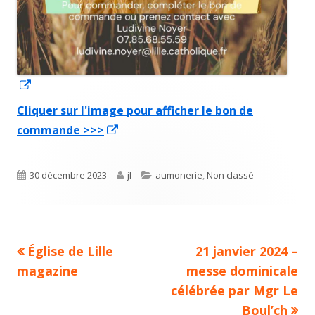
Ouvrir
dans
Cliquer sur l'image pour afficher le bon de
une
commande >>>
Ouvrir
nouvelle
dans
fenêtre
une
Publié
30 décembre 2023
Auteur
jl
Catégories
aumonerie
,
Non classé
nouvelle
le
fenêtre
Article
Église de Lille
Article
21 janvier 2024 –
Navigation
magazine
précédent :
messe dominicale
suivant :
de
célébrée par Mgr Le
Boul’ch