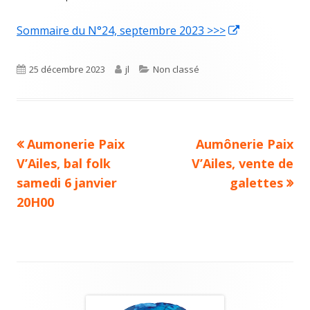
Sommaire du N°24, septembre 2023 >>>
Ouvrir
dans
une
Publié
25 décembre 2023
Auteur
jl
Catégories
Non classé
nouvelle
le
fenêtre
Article
Aumonerie Paix
Article
Aumônerie Paix
Navigation
V’Ailes, bal folk
précédent :
V’Ailes, vente de
suivant :
de
samedi 6 janvier
galettes
20H00
l’article
Colonne