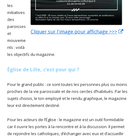
les
initiatives
des
paroisses
Cliquer sur l'image pour affichage >>>
Ouvri
et
dans
mouveme
nts : voilà
une
les objectifs du magazine.
nouve
fenêt
Église de Lille, c’est pour qui ?
Pour le grand public : ce sont toutes les personnes plus ou moins
proches de la vie paroissiale et de nos cercles d’habitués. Par les
sujets choisis, le ton employé et le rendu graphique, le magazine
leur est directement destiné.
Pour les acteurs de l’Église : le magazine est un outil formidable
car il ouvre les portes à la rencontre et à la discussion. Il permet
de rejoindre les catholiques, d’échanger avec eux et d’accueillir