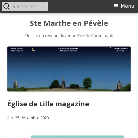
Rechercher :
Menu
Menu
principal
Aller
Ste Marthe en Pévèle
au
Un site du réseau doyenné Pévèle Carembault
contenu
Église de Lille magazine
Auteur
jl
Publié
25 décembre 2023
le