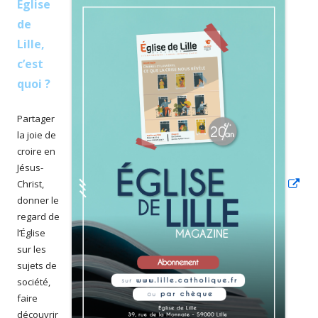
Église
Ouv
de
da
Lille,
un
c’est
nou
quoi ?
fen
Partager
la joie de
croire en
Jésus-
Christ,
donner le
regard de
l’Église
sur les
sujets de
société,
faire
découvrir