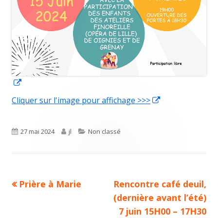
Ouvrir
dans
Cliquer sur l'image pour affichage >>>
Ouvrir
une
dans
nouvelle
une
Publié
27 mai 2024
Auteur
jl
Catégories
Non classé
fenêtre
nouvelle
le
fenêtre
Article
Prière à Marie
Article
Rencontre café deuil,
Navigation
précédent :
suivant :
(dernière avant l’été)
de
7 juin 15H00 – 17H30