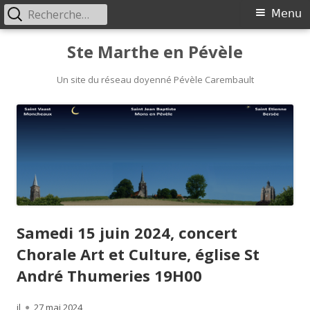
Rechercher :
Menu
Menu
principal
Aller
Ste Marthe en Pévèle
au
Un site du réseau doyenné Pévèle Carembault
contenu
Samedi 15 juin 2024, concert
Chorale Art et Culture, église St
André Thumeries 19H00
Auteur
jl
Publié
27 mai 2024