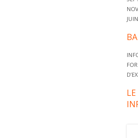
NOV
JUI
BA
INF
FOR
D’E
LE 
IN