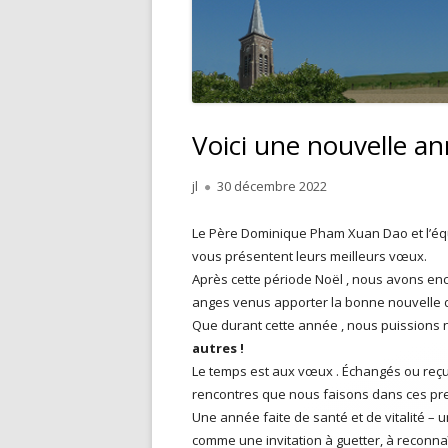
Voici une nouvelle 
Auteur
jl
Publié
30 décembre 2022
le
Le Père Dominique Pham Xuan Dao et l’éq
vous présentent leurs meilleurs vœux.
Après cette période Noël , nous avons enc
anges venus apporter la bonne nouvelle d
Que durant cette année , nous puissions
autres !
Le temps est aux vœux . Échangés ou reçus
rencontres que nous faisons dans ces pre
Une année faite de santé et de vitalité –
comme une invitation à guetter, à reconna