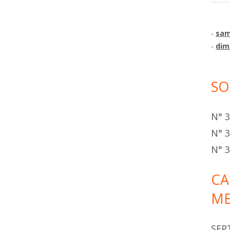
-
sam
-
dim
SO
N° 
N° 3
N° 3
CA
ME
SEP