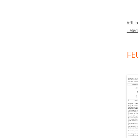
Affic
Téléc
FE