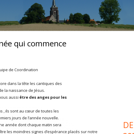
année qui commence
Co
pri
uipe de Coordination
ore dans la tête les cantiques des
e la naissance de Jésus.
 nous aussi
être des anges pour les
 , ils sont au cœur de toutes les
miers jours de l’année nouvelle.
DE
 une année dont chaque matin sera
ître les moindres signes d’espérance placés sur notre