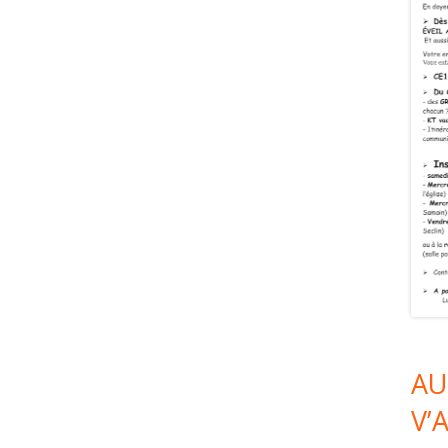
AU
V’A