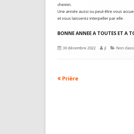
chemin.
Une année aussi ou peut-être vous accuei
et vous laisserez interpeller par elle .
BONNE ANNEE A TOUTES ET A T
Publié
30 décembre 2022
Auteur
jl
Catégori
Non clas
le
Article
Prière
Navigation
précédent :
de
l’article