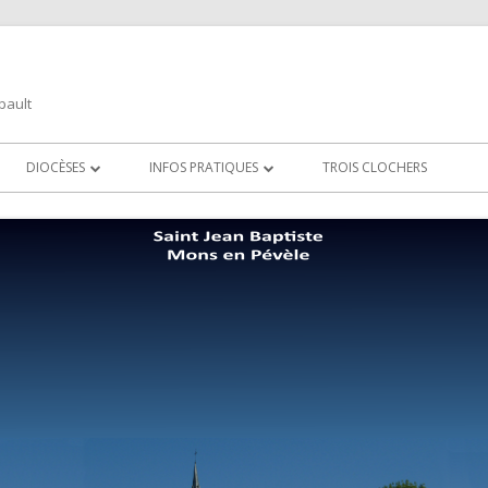
bault
DIOCÈSES
INFOS PRATIQUES
TROIS CLOCHERS
É
LILLE
COORDONNÉES
DIOCÈSES VOISINS
SAINTE MARTHE
ARRAS
CONFÉRENCE DES ÉVÊQUES DE FRANCE
CAMBRAI
EL PÉVÈLE