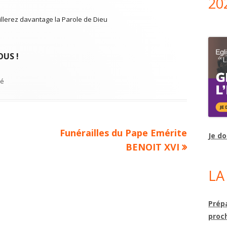
20
llerez davantage la Parole de Dieu
OUS !
es
sé
Article
Funérailles du Pape Emérite
Je d
suivant :
BENOIT XVI
LA
Prépa
proc