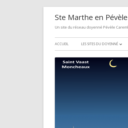
Aller
Ste Marthe en Pévèle
au
contenu
Un site du réseau doyenné Pévèle Carem
Menu
ACCUEIL
LES SITES DU DOYENNÉ
principal
PAGE D’ACCUEIL DU DOYENN
SAINTS APÔTRES
ALLIANCE NOUVELLE
LES BÉATITUDES
SAINTE MARIE EN PÉVÈLE
L’EMMANUEL DES CONFINS D
SAINTE MARTHE EN PÉVÈLE