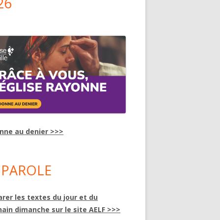
26
onne au denier >>>
 PAROLE
rer les textes du jour et du
hain dimanche sur le site AELF >>>