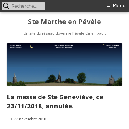
Rechercher :
Menu
Menu
principal
Aller
Ste Marthe en Pévèle
au
Un site du réseau doyenné Pévèle Carembault
contenu
La messe de Ste Geneviève, ce
23/11/2018, annulée.
Auteur
jl
Publié
22 novembre 2018