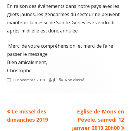
le
En raison des événements dans notre pays avec les
gilets jaunes, les gendarmes du secteur ne peuvent
maintenir la messe de Sainte-Geneviève
vendredi
après-midi elle est donc annulée.
Merci de votre compréhension et merci de faire
passer le message.
Bien amicalement,
Christophe
Publié
22 novembre 2018
Auteur
jl
Catégories
Non classé
le
Article
Le missel des
Article
Eglise de Mons en
Navigation
dimanches 2019
précédent :
suivant :
Pévèle, samedi 12
de
janvier 2019 20h00