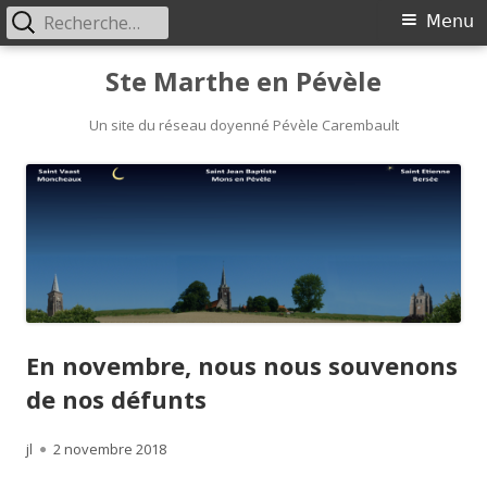
Rechercher :
Menu
Menu
principal
Aller
Ste Marthe en Pévèle
au
Un site du réseau doyenné Pévèle Carembault
contenu
En novembre, nous nous souvenons
de nos défunts
Auteur
jl
Publié
2 novembre 2018