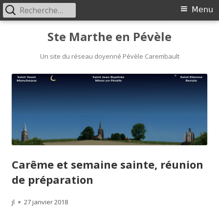
Rechercher :
Menu
Menu
principal
Aller
Ste Marthe en Pévèle
au
Un site du réseau doyenné Pévèle Carembault
contenu
Carême et semaine sainte, réunion
de préparation
Auteur
jl
Publié
27 janvier 2018