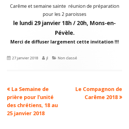
le
Carême et semaine sainte réunion de préparation
pour les 2 paroisses
le lundi 29 janvier 18h / 20h, Mons-en-
Pévèle.
Merci de diffuser largement cette invitation !!!
Publié
27 janvier 2018
Auteur
jl
Catégories
Non classé
le
Article
La Semaine de
Article
Le Compagnon de
Navigation
prière pour l’unité
précédent :
suivant :
Carême 2018
de
des chrétiens, 18 au
25 janvier 2018
l’article