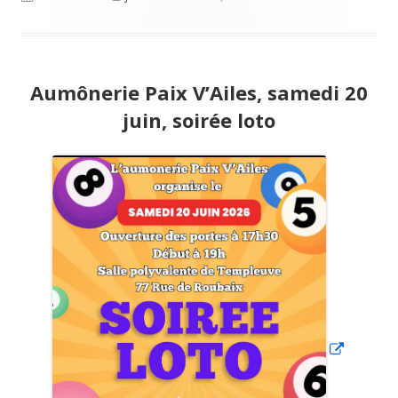
nouvelle
le
fenêtre
Aumônerie Paix V’Ailes, samedi 20
juin, soirée loto
Ouvrir
dans
une
nouvell
fenêtre