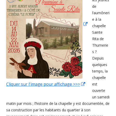
fenêtre
de
l’aumôneri
e à la
chapelle
Sainte
Rita de
Thumerie
s ?
Depuis
quelques
temps, la
chapelle
Cliquer sur l'image pour affichage >>>
Ouvrir
est
ouverte
dans
un samedi
une
matin par mois ; l’histoire de la chapelle y est documentée, de
nouvelle
sa construction par les habitants du quartier à son
fenêtre