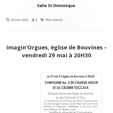
Salle St Dominique
.
Publié
28 mai 2026
Auteur
jl
Catégories
Non classé
le
Imagin’Orgues, église de Bouvines –
vendredi 29 mai à 20H30
Ouv
da
un
nou
fen