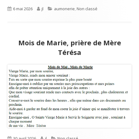
une
Publié
6 mai 2026
Auteur
jl
Catégories
aumonerie
,
Non classé
nouvelle
le
fenêtre
Mois de Marie, prière de Mère
Térésa
Publié
30 avril 2026
Auteur
jl
Catégories
Non classé