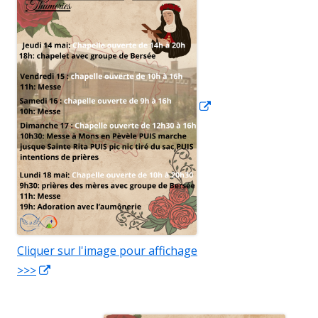
dans
une
nouvelle
fenêtre
Cliquer sur l'image pour affichage
>>>
Ouvrir
dans
une