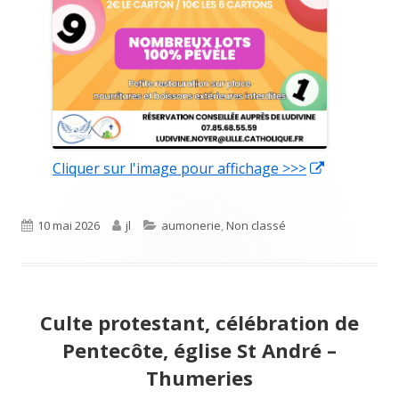
Cliquer sur l'image pour affichage >>>
Ouvrir
dans
une
Publié
10 mai 2026
Auteur
jl
Catégories
aumonerie
,
Non classé
nouvelle
le
fenêtre
Culte protestant, célébration de
Pentecôte, église St André –
Thumeries