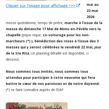
mai au
Cliquer sur l'image pour affichage >>>
Ouvrir
22 mai
dans
2026
:
une
messe quotidienne, temps de prière,
marche à l’issue de la
nouvelle
messe du dimanche 17 Mai de Mons-en-Pévèle vers la
fenêtre
chapelle
(pique-nique,
co-voiturage pour les non-
marcheurs (*) ),
bénédiction des roses à l’issue des 3
messes qui y seront célébrées le vendredi 22 mai, jour
de la Ste Rita.
.Un planning détaillé est disponible, ci
dessous.
Nous sommes tous invités, nous sommes tous
attendus pour participer à cette neuvaine qui fera
battre le cœur de nos paroisses et de notre doyenné.
(*) se faire connaître auprès de l’EAP
Ouvrir