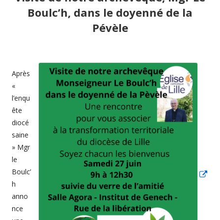
Boulc’h, dans le doyenné de la
Pévèle
Ouv
Après
da
«
un
l’enqu
ête
nou
diocé
fen
saine
» Mgr
le
Boulc’
h
anno
nce