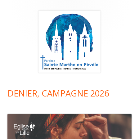
articles
Colonne
principale
DENIER, CAMPAGNE 2026