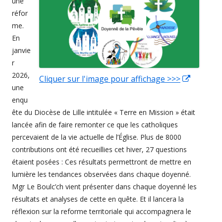
une
réfor
me.
En
janvie
r
2026,
Cliquer sur l'image pour affichage >>>
Ouvrir
une
dans
enqu
une
ête du Diocèse de Lille intitulée « Terre en Mission » était
nouvell
lancée afin de faire remonter ce que les catholiques
fenêtre
percevaient de la vie actuelle de l’Église. Plus de 8000
contributions ont été recueillies cet hiver, 27 questions
étaient posées : Ces résultats permettront de mettre en
lumière les tendances observées dans chaque doyenné.
Mgr Le Boulc’ch vient présenter dans chaque doyenné les
résultats et analyses de cette en quête. Et il lancera la
réflexion sur la reforme territoriale qui accompagnera le