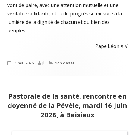
vont de paire, avec une attention mutuelle et une
véritable solidarité, et ou le progrès se mesure à la
lumière de la dignité de chacun et du bien des
peuples.
Pape Léon XIV
Publié
31 mai 2026
Auteur
jl
Catégories
Non classé
le
Pastorale de la santé, rencontre en
doyenné de la Pévèle, mardi 16 juin
2026, à Baisieux