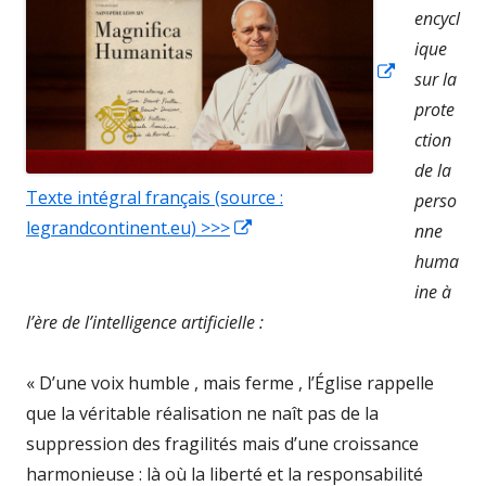
dans
encycl
une
ique
nouvelle
sur la
fenêtre
prote
ction
de la
Texte intégral français (source :
perso
legrandcontinent.eu) >>>
Ouvrir
nne
dans
huma
une
ine à
nouvelle
l’ère de l’intelligence artificielle :
fenêtre
« D’une voix humble , mais ferme , l’Église rappelle
que la véritable réalisation ne naît pas de la
suppression des fragilités mais d’une croissance
harmonieuse : là où la liberté et la responsabilité