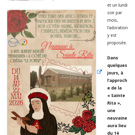
et un lundi
soir par
Ouvrir
mois,
dans
l’adoration
une
y est
nouvelle
proposée.
fenêtre
Dans
quelques
jours, à
l’approch
e de la
« Sainte
Rita »,
une
neuvaine
aura lieu
du 14