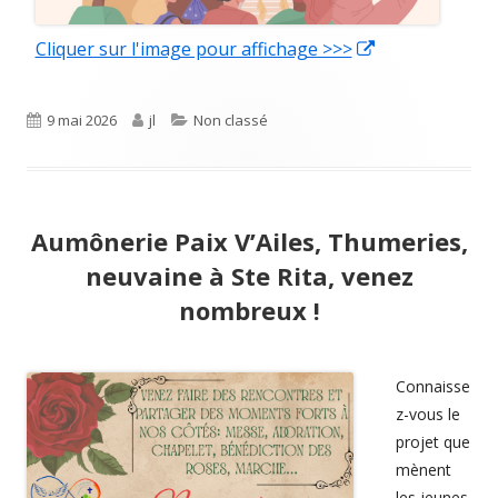
Cliquer sur l'image pour affichage >>>
Ouvrir
dans
une
Publié
9 mai 2026
Auteur
jl
Catégories
Non classé
nouvelle
le
fenêtre
Aumônerie Paix V’Ailes, Thumeries,
neuvaine à Ste Rita, venez
nombreux !
Ouvrir
Connaisse
z-vous le
dans
projet que
une
mènent
nouvelle
les jeunes