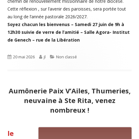
chemin de renouvellement missionnaire de notre diocèse.
Cette réflexion , sur l’avenir des paroisses, sera portée tout
au long de l’année pastorale 2026/2027.
Soyez chacun les bienvenus – Samedi 27 juin de 9h à
12h30 suivie de verre de l’amitié – Salle Agora- Institut
de Genech – rue de la Libération
Publié
20 mai 2026
Auteur
jl
Catégories
Non classé
le
Aumônerie Paix V’Ailes, Thumeries,
neuvaine à Ste Rita, venez
nombreux !
le