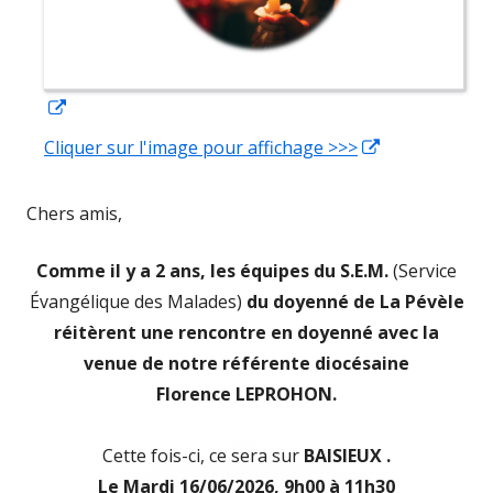
Ouvrir
dans
Cliquer sur l'image pour affichage >>>
Ouvrir
une
dans
nouvelle
une
Chers amis,
fenêtre
nouvelle
Comme il y a 2 ans, les équipes du S.E.M.
fenêtre
(Service
Évangélique des Malades)
du doyenné de La Pévèle
réitèrent une rencontre en doyenné avec la
venue de notre référente diocésaine
Florence LEPROHON.
Cette fois-ci, ce sera sur
BAISIEUX .
Le Mardi 16/06/2026, 9h00 à 11h30