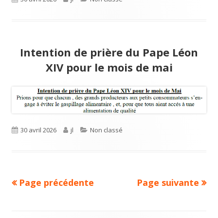
le
Intention de prière du Pape Léon
XIV pour le mois de mai
Publié
30 avril 2026
Auteur
jl
Catégories
Non classé
le
Page précédente
Page suivante
Navigation
des