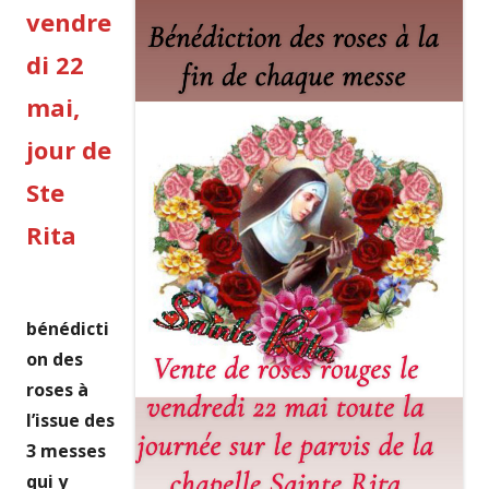
vendre
di 22
mai,
jour de
Ste
Rita
bénédicti
on des
roses à
l’issue des
3 messes
qui y