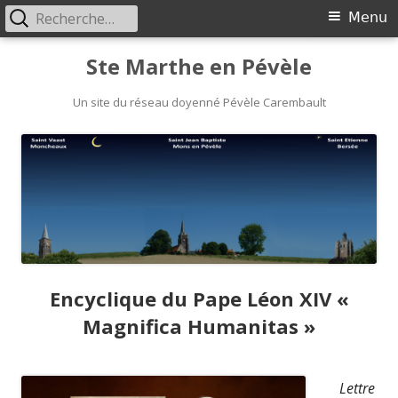
Rechercher :
Menu
Menu
principal
Aller
Ste Marthe en Pévèle
au
Un site du réseau doyenné Pévèle Carembault
contenu
Encyclique du Pape Léon XIV «
Magnifica Humanitas »
Ouvrir
Lettre