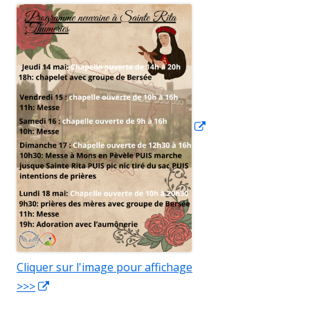
Ouvrir
dans
une
nouvelle
fenêtre
Cliquer sur l'image pour affichage
>>>
Ouvrir
dans