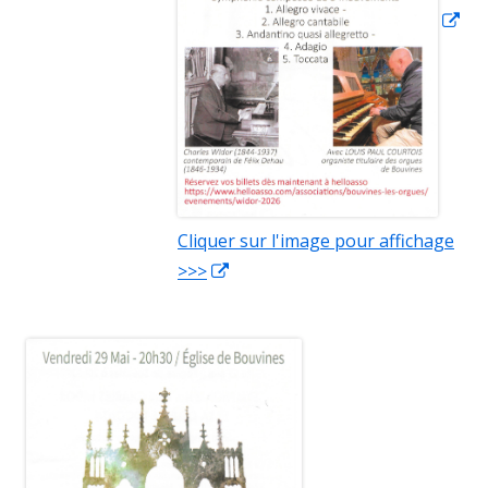
Cliquer sur l'image pour affichage
>>>
Ouvrir
dans
une
Ouvrir
nouvelle
dans
fenêtre
une
nouvelle
fenêtre